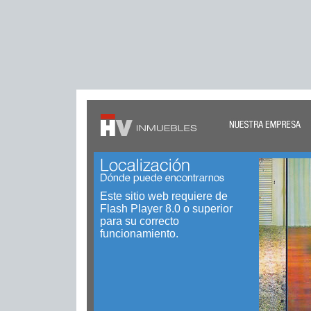
Este sitio web requiere de
Flash Player 8.0 o superior
para su correcto
funcionamiento.