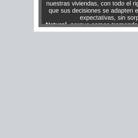
nuestras viviendas, con todo el r
que sus decisiones se adapten 
expectativas, sin sor
Natural
, porque somos tremenda
con el medio ambiente, adaptando
al entorno en el que se encuentra
clientes comiencen a disfrutar de
antes de entrar en él. No nos con
casas
de la máxima calidad y func
que las
viviendas
HV estén dota
máxima calidez, pisos y casas que
usuarios el lugar idóneo donde d
plena.
Venta de Pisos, Casas, departa
Gestión de inmuebles en Navarr
Vasco. Proyectos inmobiliarios
respetuosos con el medio amb
nuestras viviendas al entorno en e
para que nuestros clientes comienc